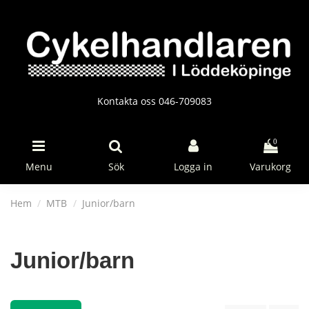
Kontakta oss 046-709083
0
Menu
Sök
Logga in
Varukorg
Hem
MTB
Junior/barn
Junior/barn