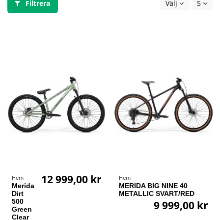
Filtrera
Välj
5
12 999,00 kr
Hem
Hem
Merida
MERIDA BIG NINE 40
Dirt
METALLIC SVART/RED
500
9 999,00 kr
Green
Clear