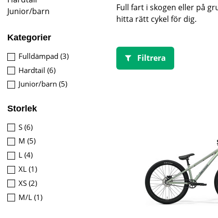
Full fart i skogen eller på g
Junior/barn
hitta rätt cykel för dig.
Kategorier
Fulldämpad
(3)
Filtrera
Hardtail
(6)
Junior/barn
(5)
Storlek
S
(6)
M
(5)
L
(4)
XL
(1)
XS
(2)
M/L
(1)