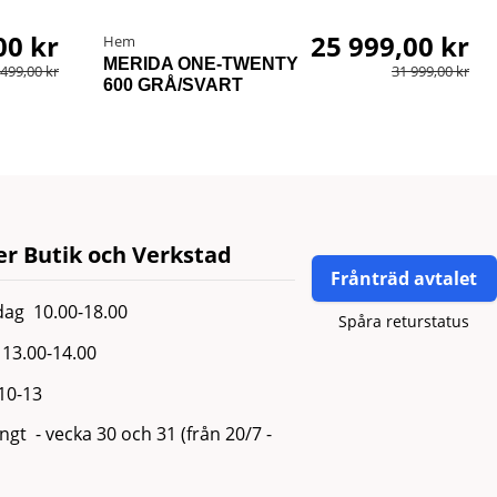
00 kr
25 999,00 kr
Hem
MERIDA ONE-TWENTY
 499,00 kr
31 999,00 kr
600 GRÅ/SVART
r Butik och Verkstad
Frånträd avtalet
ag 10.00-18.00
Spåra returstatus
13.00-14.00
 10-13
gt - vecka 30 och 31 (från 20/7 -