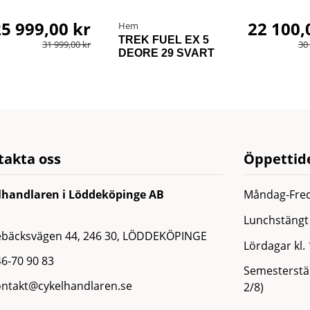
5 999,00 kr
22 100,
Hem
TREK FUEL EX 5
31 999,00 kr
30
DEORE 29 SVART
takta oss
Öppettide
lhandlaren i Löddeköpinge AB
Måndag-Fred
Lunchstängt 
ebäcksvägen 44, 246 30, LÖDDEKÖPINGE
Lördagar kl.
6-70 90 83
Semesterstän
ontakt@cykelhandlaren.se
2/8)