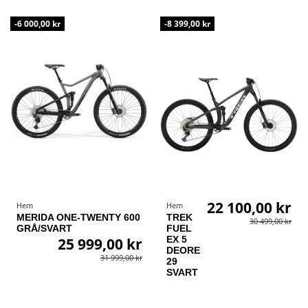
-6 000,00 kr
-8 399,00 kr
22 100,00 kr
Hem
Hem
MERIDA ONE-TWENTY 600
TREK
30 499,00 kr
GRÅ/SVART
FUEL
EX 5
25 999,00 kr
DEORE
31 999,00 kr
29
SVART