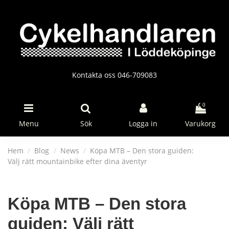
Kontakta oss 046-709083
0
Menu
Sök
Logga in
Varukorg
Hem
Blog
News
Köpa MTB – Den stora guiden:
Välj rätt mountainbike efter dina äventyr
Köpa MTB – Den stora
guiden: Välj rätt