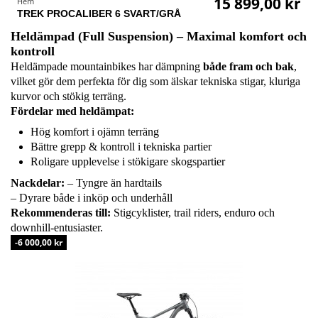
15 899,00 kr
Hem
TREK PROCALIBER 6 SVART/GRÅ
Heldämpad (Full Suspension) – Maximal komfort och
kontroll
Heldämpade mountainbikes har dämpning
både fram och bak
,
vilket gör dem perfekta för dig som älskar tekniska stigar, kluriga
kurvor och stökig terräng.
Fördelar med heldämpat:
Hög komfort i ojämn terräng
Bättre grepp & kontroll i tekniska partier
Roligare upplevelse i stökigare skogspartier
Nackdelar:
– Tyngre än hardtails
– Dyrare både i inköp och underhåll
Rekommenderas till:
Stigcyklister, trail riders, enduro och
downhill-entusiaster.
-6 000,00 kr