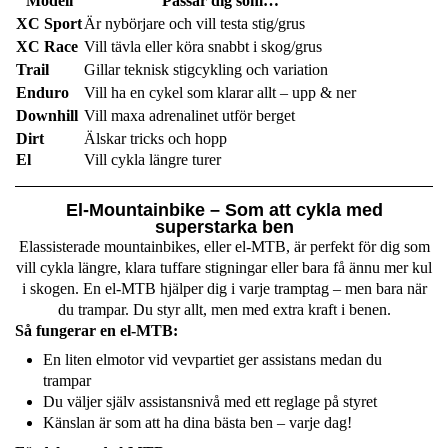
Modell
Passar dig som…
XC Sport
Är nybörjare och vill testa stig/grus
XC Race
Vill tävla eller köra snabbt i skog/grus
Trail
Gillar teknisk stigcykling och variation
Enduro
Vill ha en cykel som klarar allt – upp & ner
Downhill
Vill maxa adrenalinet utför berget
Dirt
Älskar tricks och hopp
El
Vill cykla längre turer
El-Mountainbike – Som att cykla med
superstarka ben
Elassisterade mountainbikes, eller el-MTB, är perfekt för dig som
vill cykla längre, klara tuffare stigningar eller bara få ännu mer kul
i skogen. En el-MTB hjälper dig i varje tramptag – men bara när
du trampar. Du styr allt, men med extra kraft i benen.
Så fungerar en el-MTB:
En liten elmotor vid vevpartiet ger assistans medan du
trampar
Du väljer själv assistansnivå med ett reglage på styret
Känslan är som att ha dina bästa ben – varje dag!