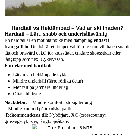
Hardtail vs Heldämpad – Vad är skillnaden?
Hardtail – Lätt, snabb och underhållsvänlig
En hardtail är en mountainbike med dämpning
endast i
framgaffeln
. Det här är ett toppenval för dig som vill ha en snabb,
lätt och prisvärd cykel för grusvägar, enklare skogsstigar eller
långlopp som t.ex. Cykelvasan.
Fördelar med hardtail:
Lättare än heldämpade cyklar
Mindre underhåll (färre rörliga delar)
Mer fart på jämnare underlag
Oftast billigare
Nackdelar:
– Mindre komfort i stökig terräng
– Mindre kontroll på tekniska partier
Rekommenderas till:
Nybörjare, XC (crosscountry),
grusvägscyklister, långloppsåkare.