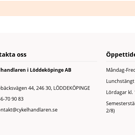
takta oss
Öppettide
lhandlaren i Löddeköpinge AB
Måndag-Fred
Lunchstängt 
ebäcksvägen 44, 246 30, LÖDDEKÖPINGE
Lördagar kl.
6-70 90 83
Semesterstän
ontakt@cykelhandlaren.se
2/8)