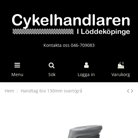
Kontakta oss 046-709083
0
Menu
Sök
Logga in
Varukorg
Hem
Handtag bio 130mm svart/grå