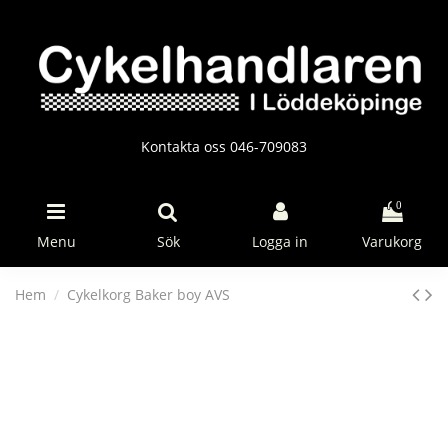
Kontakta oss 046-709083
0
Menu
Sök
Logga in
Varukorg
Hem
Cykelkorg Baker boy AVS