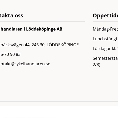
takta oss
Öppettide
lhandlaren i Löddeköpinge AB
Måndag-Fred
Lunchstängt 
ebäcksvägen 44, 246 30, LÖDDEKÖPINGE
Lördagar kl.
6-70 90 83
Semesterstän
ontakt@cykelhandlaren.se
2/8)