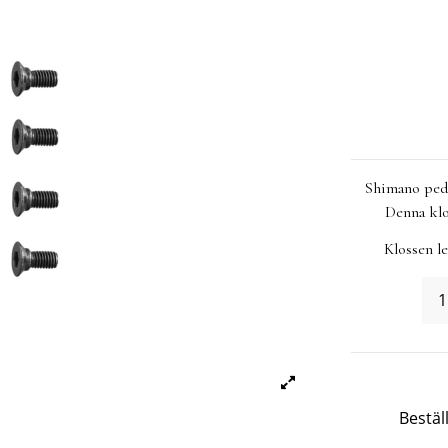
Shimano peda
Denna klo
Klossen le
Bestäl