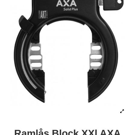
Ramlås Block XXl AXA