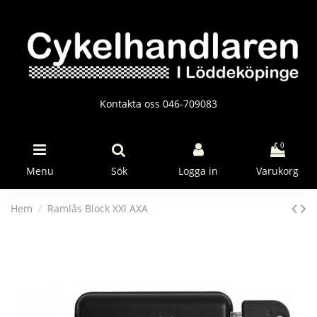
Kontakta oss 046-709083
0
Menu
Sök
Logga in
Varukorg
Hem
Ramlås Block XXl AXA