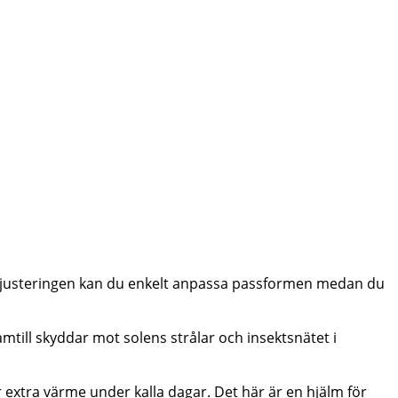
ys-justeringen kan du enkelt anpassa passformen medan du
till skyddar mot solens strålar och insektsnätet i
extra värme under kalla dagar. Det här är en hjälm för