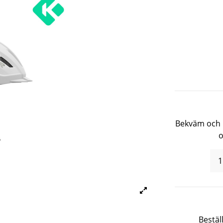
Bekväm och l
o
Bestäl