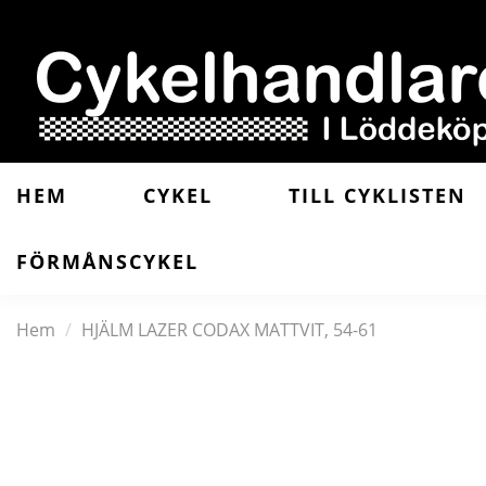
HEM
CYKEL
TILL CYKLISTEN
FÖRMÅNSCYKEL
Hem
HJÄLM LAZER CODAX MATTVIT, 54-61