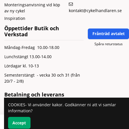
Monteringsanvisning vid köp
kontakt@cykelhandlaren.se
av ny cykel
Inspiration
Öppettider Butik och
Verkstad
Frånträd avtalet
Spåra returstatus
Måndag-Fredag 10.00-18.00
Lunchstängt 13.00-14.00
Lördagar kl. 10-13
Semesterstängt - vecka 30 och 31 (från
20/7 - 2/8)
Betalning och leverans
COOKIES- Vi använder kakor. Godkänner ni att vi samlar
information?
Accept
Lägg till i varukorgen