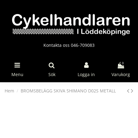
Kontakta oss 046-709083
0
Menu
Sök
Logga in
Varukorg
Hem
BROMSBELÄGG SKIVA SHIMANO D02S METALL