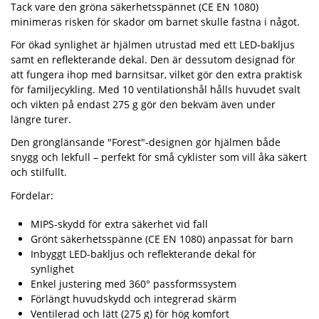
Tack vare den gröna säkerhetsspännet (CE EN 1080)
minimeras risken för skador om barnet skulle fastna i något.
För ökad synlighet är hjälmen utrustad med ett LED-bakljus
samt en reflekterande dekal. Den är dessutom designad för
att fungera ihop med barnsitsar, vilket gör den extra praktisk
för familjecykling. Med 10 ventilationshål hålls huvudet svalt
och vikten på endast 275 g gör den bekväm även under
längre turer.
Den grönglänsande "Forest"-designen gör hjälmen både
snygg och lekfull – perfekt för små cyklister som vill åka säkert
och stilfullt.
Fördelar:
MIPS-skydd för extra säkerhet vid fall
Grönt säkerhetsspänne (CE EN 1080) anpassat för barn
Inbyggt LED-bakljus och reflekterande dekal för
synlighet
Enkel justering med 360° passformssystem
Förlängt huvudskydd och integrerad skärm
Ventilerad och lätt (275 g) för hög komfort