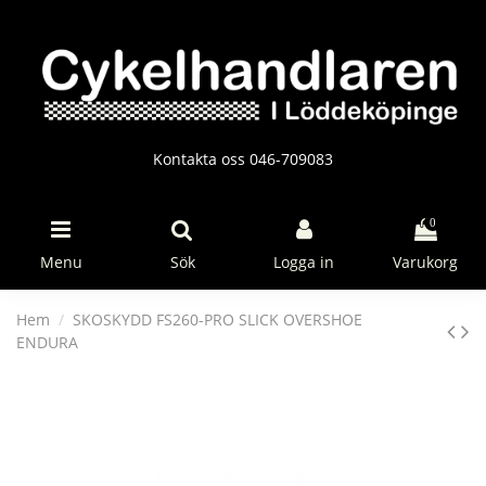
Kontakta oss 046-709083
0
Menu
Sök
Logga in
Varukorg
Hem
SKOSKYDD FS260-PRO SLICK OVERSHOE
ENDURA