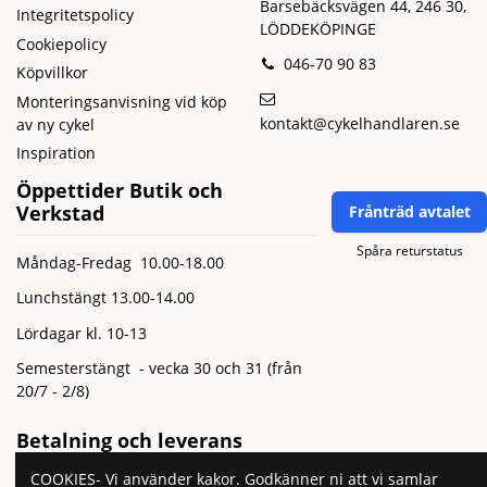
Barsebäcksvägen 44, 246 30,
Integritetspolicy
LÖDDEKÖPINGE
Cookiepolicy
046-70 90 83
Köpvillkor
Monteringsanvisning vid köp
kontakt@cykelhandlaren.se
av ny cykel
Inspiration
Öppettider Butik och
Verkstad
Frånträd avtalet
Spåra returstatus
Måndag-Fredag 10.00-18.00
Lunchstängt 13.00-14.00
Lördagar kl. 10-13
Semesterstängt - vecka 30 och 31 (från
20/7 - 2/8)
Betalning och leverans
COOKIES- Vi använder kakor. Godkänner ni att vi samlar