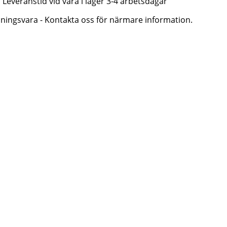
Leveranstid vid vara i lager 3-4 arbetsdagar
lningsvara - Kontakta oss för närmare information.