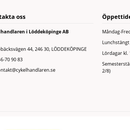
takta oss
Öppettide
lhandlaren i Löddeköpinge AB
Måndag-Fred
Lunchstängt 
ebäcksvägen 44, 246 30, LÖDDEKÖPINGE
Lördagar kl.
6-70 90 83
Semesterstän
ontakt@cykelhandlaren.se
2/8)