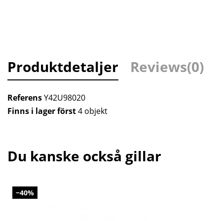
Produktdetaljer
Reviews
(0)
Referens
Y42U98020
Finns i lager först
4 objekt
Du kanske också gillar
−40%