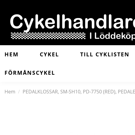
HEM
CYKEL
TILL CYKLISTEN
FÖRMÅNSCYKEL
Hem
PEDALKLOSSAR, SM-SH10, PD-7750 (RED), PEDAL