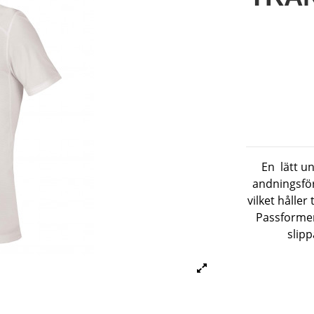
En lätt un
andningsför
vilket håller
Passformen 
slipp