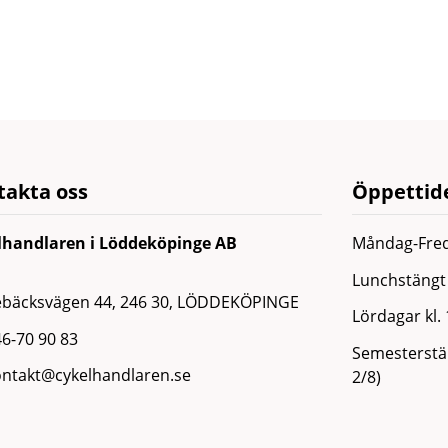
takta oss
Öppettide
lhandlaren i Löddeköpinge AB
Måndag-Fred
Lunchstängt 
ebäcksvägen 44, 246 30, LÖDDEKÖPINGE
Lördagar kl.
6-70 90 83
Semesterstän
ontakt@cykelhandlaren.se
2/8)