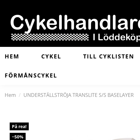
HEM
CYKEL
TILL CYKLISTEN
FÖRMÅNSCYKEL
Hem
UNDERSTÄLLSTRÖJA TRANSLITE S/S BASELAYER
På rea!
−50%