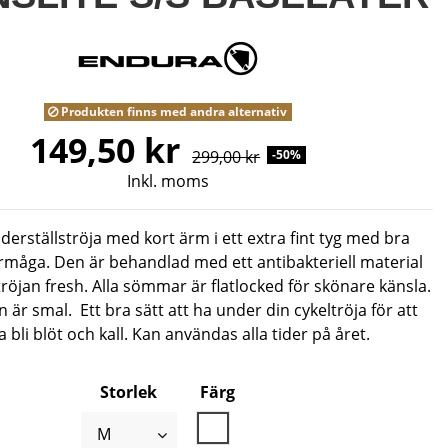
Produkten finns med andra alternativ
149,50 kr
299,00 kr
-50%
Inkl. moms
derställströja med kort ärm i ett extra fint tyg med bra
måga. Den är behandlad med ett antibakteriell material
 tröjan fresh. Alla sömmar är flatlocked för skönare känsla.
är smal. Ett bra sätt att ha under din cykeltröja för att
a bli blöt och kall. Kan användas alla tider på året.
Storlek
Färg
Vit