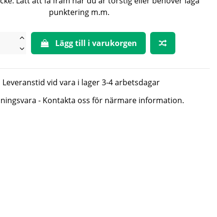
ke. Lätt att få fram när du är törstig eller behöver laga
punktering m.m.
Lägg till i varukorgen
Leveranstid vid vara i lager 3-4 arbetsdagar
lningsvara - Kontakta oss för närmare information.