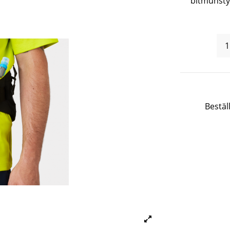
bitmunstyc
Bestäl