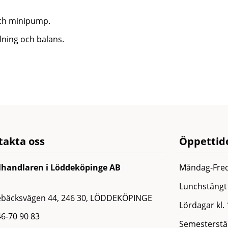
 och minipump.
elning och balans.
takta oss
Öppettide
lhandlaren i Löddeköpinge AB
Måndag-Fred
Lunchstängt 
ebäcksvägen 44, 246 30, LÖDDEKÖPINGE
Lördagar kl.
6-70 90 83
Semesterstän