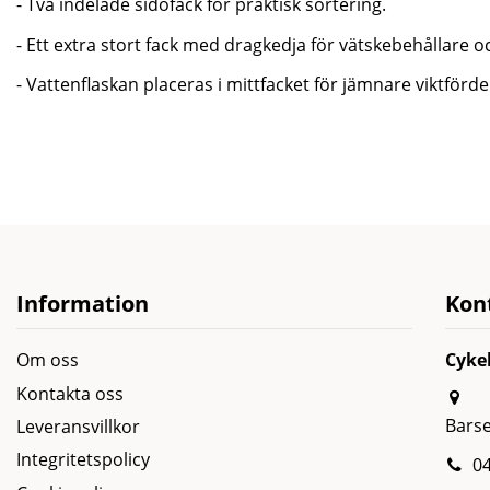
- Två indelade sidofack för praktisk sortering.
- Ett extra stort fack med dragkedja för vätskebehållare
- Vattenflaskan placeras i mittfacket för jämnare viktförd
Information
Kon
Om oss
Cyke
Kontakta oss
Bars
Leveransvillkor
Integritetspolicy
04