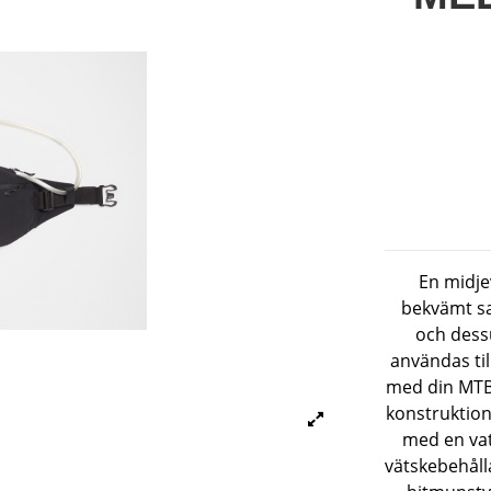
En midje
bekvämt sa
och dess
användas til
med din MTB, 
konstruktion
med en va
vätskebehåll