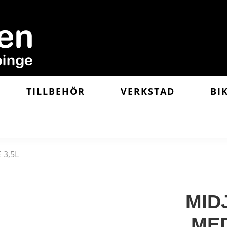
TILLBEHÖR
VERKSTAD
BI
 3,5L
MID
ME