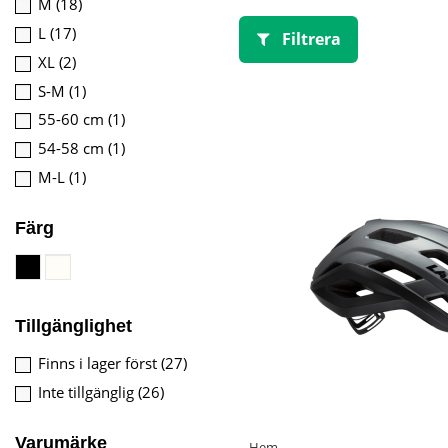
M
(18)
L
(17)
Filtrera
XL
(2)
S-M
(1)
55-60 cm
(1)
54-58 cm
(1)
M-L
(1)
Färg
Tillgänglighet
Finns i lager först
(27)
Inte tillgänglig
(26)
Varumärke
Hem