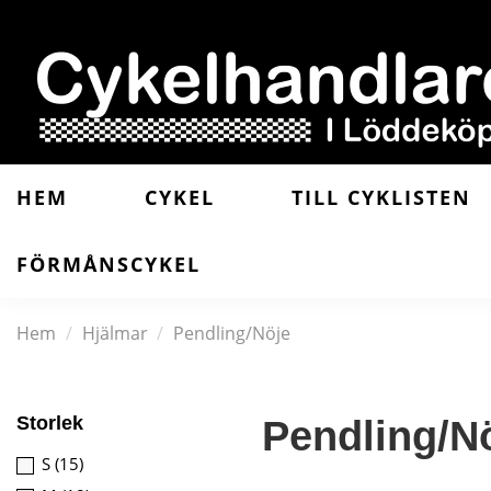
HEM
CYKEL
TILL CYKLISTEN
FÖRMÅNSCYKEL
Hem
Hjälmar
Pendling/Nöje
Storlek
Pendling/N
S
(15)