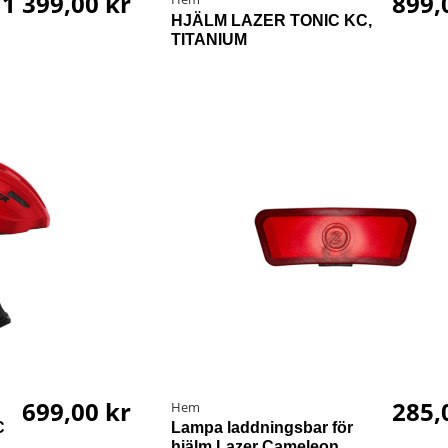
1 399,00 kr
899,
HJÄLM LAZER TONIC KC,
TITANIUM
699,00 kr
285,
Hem
C
Lampa laddningsbar för
hjälm Lazer Cameleon