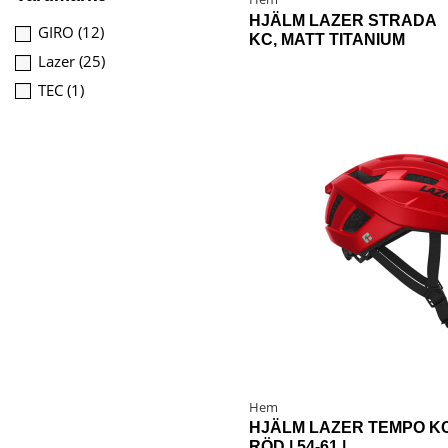
HJÄLM LAZER STRADA
GIRO
(12)
KC, MATT TITANIUM
Lazer
(25)
TEC
(1)
Hem
HJÄLM LAZER TEMPO K
RÖD | 54-61 |