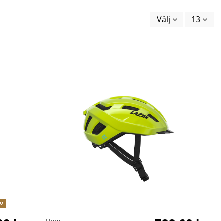
Välj
13
iv
Hem