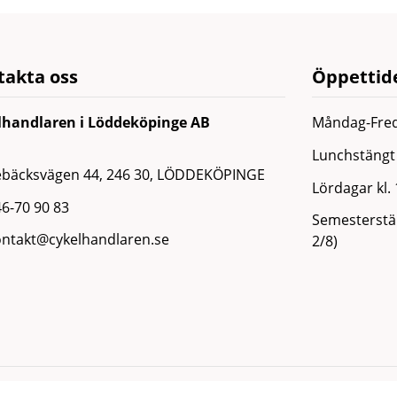
takta oss
Öppettide
lhandlaren i Löddeköpinge AB
Måndag-Fred
Lunchstängt 
ebäcksvägen 44, 246 30, LÖDDEKÖPINGE
Lördagar kl.
6-70 90 83
Semesterstän
ontakt@cykelhandlaren.se
2/8)