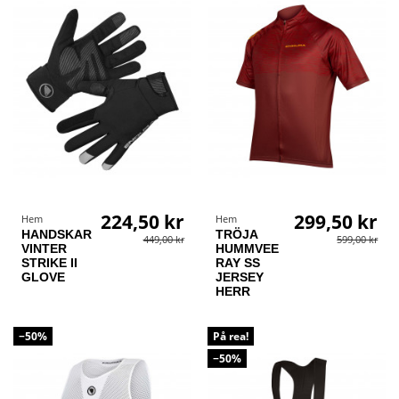
224,50 kr
299,50 kr
Hem
Hem
HANDSKAR
TRÖJA
449,00 kr
599,00 kr
VINTER
HUMMVEE
STRIKE II
RAY SS
GLOVE
JERSEY
HERR
−50%
På rea!
−50%