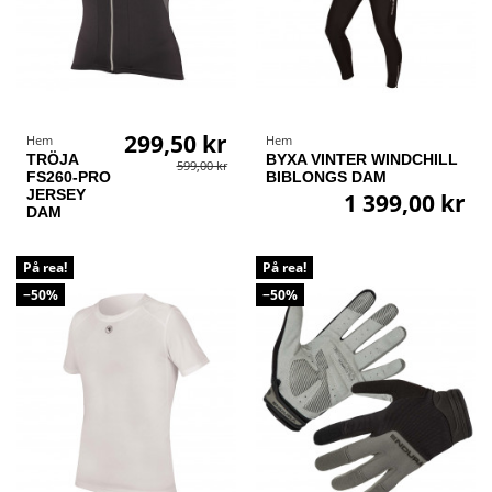
299,50 kr
Hem
Hem
TRÖJA
BYXA VINTER WINDCHILL
599,00 kr
FS260-PRO
BIBLONGS DAM
JERSEY
1 399,00 kr
DAM
På rea!
På rea!
−50%
−50%