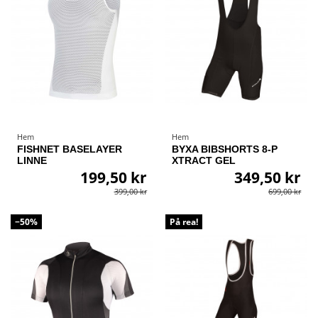
Hem
Hem
FISHNET BASELAYER
BYXA BIBSHORTS 8-P
LINNE
XTRACT GEL
199,50 kr
349,50 kr
399,00 kr
699,00 kr
−50%
På rea!