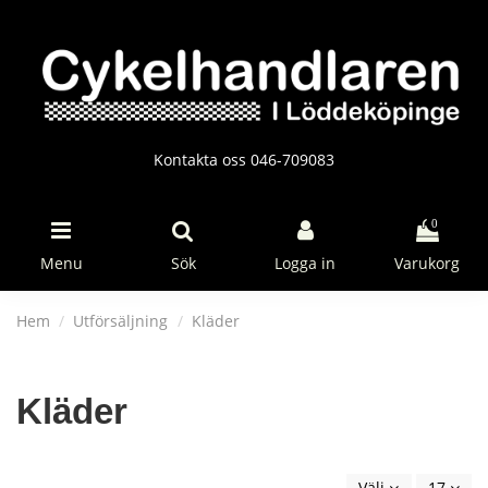
Kontakta oss 046-709083
0
Menu
Sök
Logga in
Varukorg
Hem
Utförsäljning
Kläder
Kläder
Välj
17