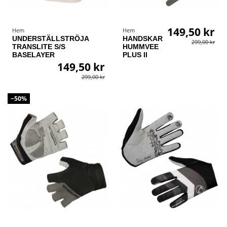
149,50 kr
Hem
Hem
UNDERSTÄLLSTRÖJA
HANDSKAR
299,00 kr
TRANSLITE S/S
HUMMVEE
BASELAYER
PLUS II
149,50 kr
299,00 kr
−50%