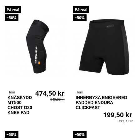
På rea!
På rea!
−50%
−50%
474,50 kr
Hem
Hem
KNÄSKYDD
INNERBYXA ENIGEERED
949,00 kr
MT500
PADDED ENDURA
CHOST D30
CLICKFAST
KNEE PAD
199,50 kr
399,00 kr
−50%
−50%