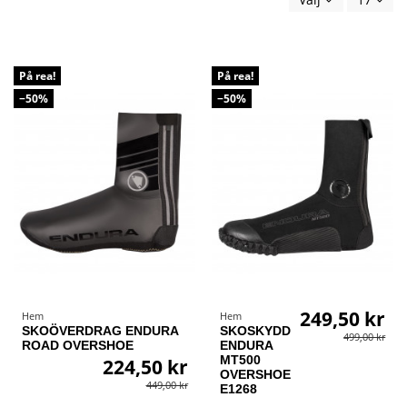
På rea!
På rea!
−50%
−50%
249,50 kr
Hem
Hem
SKOÖVERDRAG ENDURA
SKOSKYDD
499,00 kr
ROAD OVERSHOE
ENDURA
MT500
224,50 kr
OVERSHOE
449,00 kr
E1268