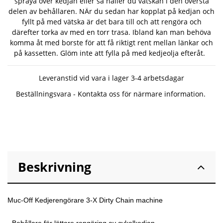
spraya över kedjan eller så häller du vätskan i den översta
delen av behållaren. NÄr du sedan har kopplat på kedjan och
fyllt på med vätska är det bara till och att rengöra och
därefter torka av med en torr trasa. Ibland kan man behöva
komma åt med borste för att få riktigt rent mellan länkar och
på kassetten. Glöm inte att fylla på med kedjeolja efteråt.
Leveranstid vid vara i lager 3-4 arbetsdagar
Beställningsvara - Kontakta oss för närmare information.
Beskrivning
Muc-Off Kedjerengörare 3-X Dirty Chain machine