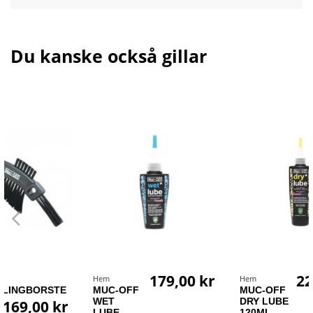
Du kanske också gillar
179,00 kr
229,00 kr
Hem
Hem
E
MUC-OFF
MUC-OFF
WET
DRY LUBE
r
LUBE
120ML