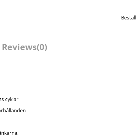
Bestäl
Reviews
(0)
ss cyklar
örhållanden
länkarna.