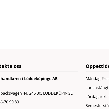
takta oss
Öppettide
lhandlaren i Löddeköpinge AB
Måndag-Fred
Lunchstängt 
ebäcksvägen 44, 246 30, LÖDDEKÖPINGE
Lördagar kl.
6-70 90 83
Semesterstän