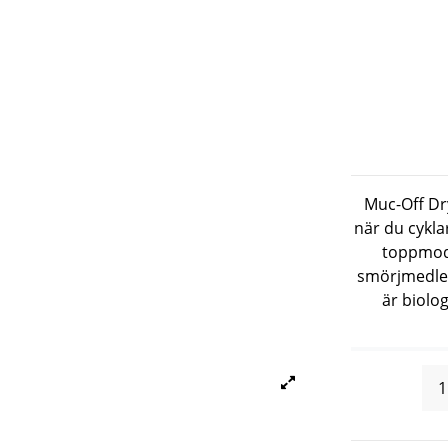
Muc-Off Dr
när du cykla
toppmode
smörjmedlet 
är biolog