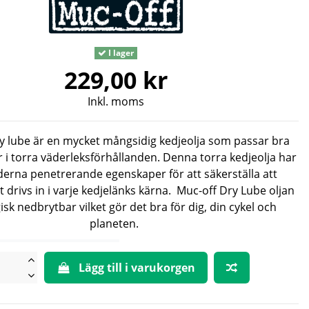
I lager
229,00 kr
Inkl. moms
y lube är en mycket mångsidig kedjeolja som passar bra
r i torra väderleksförhållanden. Denna torra kedjeolja har
rna penetrerande egenskaper för att säkerställa att
drivs in i varje kedjelänks kärna. Muc-off Dry Lube oljan
isk nedbrytbar vilket gör det bra för dig, din cykel och
planeten.
Lägg till i varukorgen