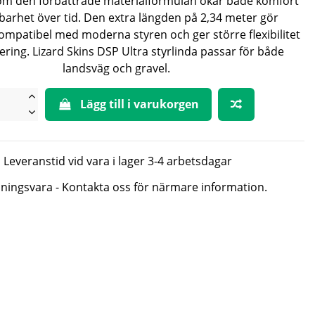
om den förbättrade materialformulan ökar både komfort
lbarhet över tid. Den extra längden på 2,34 meter gör
kompatibel med moderna styren och ger större flexibilitet
ring. Lizard Skins DSP Ultra styrlinda passar för både
landsväg och gravel.
Lägg till i varukorgen
Leveranstid vid vara i lager 3-4 arbetsdagar
lningsvara - Kontakta oss för närmare information.