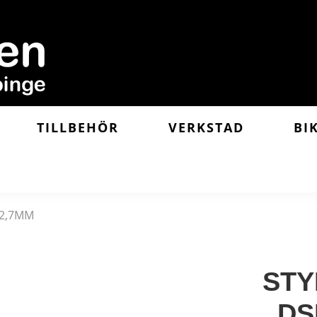
TILLBEHÖR
VERKSTAD
BI
 2,7MM
STY
DS