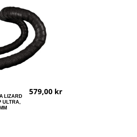
579,00 kr
A LIZARD
P ULTRA,
5MM