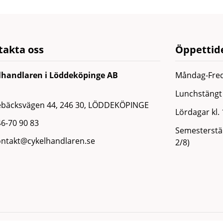
takta oss
Öppettide
lhandlaren i Löddeköpinge AB
Måndag-Fred
Lunchstängt 
ebäcksvägen 44, 246 30, LÖDDEKÖPINGE
Lördagar kl.
6-70 90 83
Semesterstän
ontakt@cykelhandlaren.se
2/8)