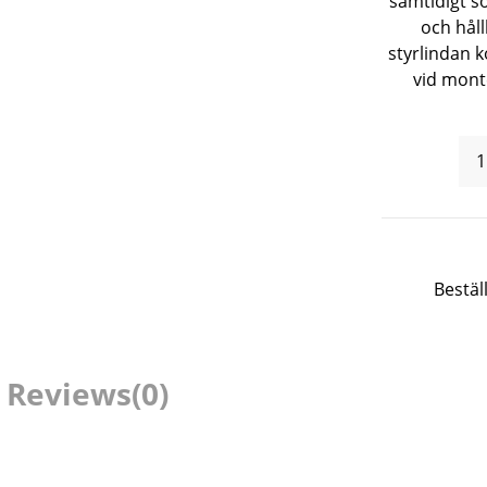
samtidigt s
och hål
styrlindan 
vid monte
Bestäl
Reviews
(0)