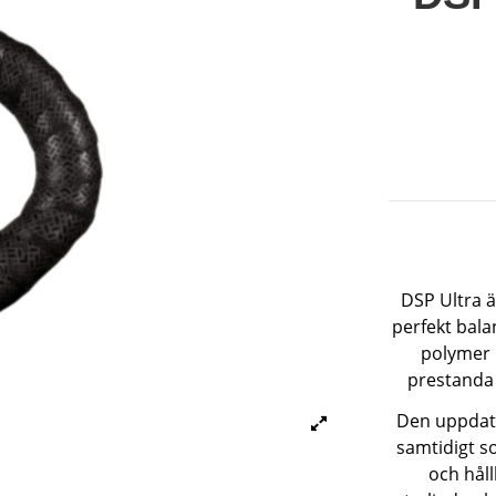
DSP Ultra ä
perfekt bal
polymer 
prestanda 
Den uppdate
samtidigt s
och hål