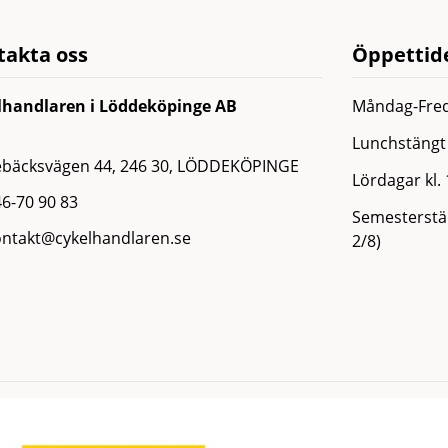
takta oss
Öppettide
lhandlaren i Löddeköpinge AB
Måndag-Fred
Lunchstängt 
ebäcksvägen 44, 246 30, LÖDDEKÖPINGE
Lördagar kl.
6-70 90 83
Semesterstän
ontakt@cykelhandlaren.se
2/8)