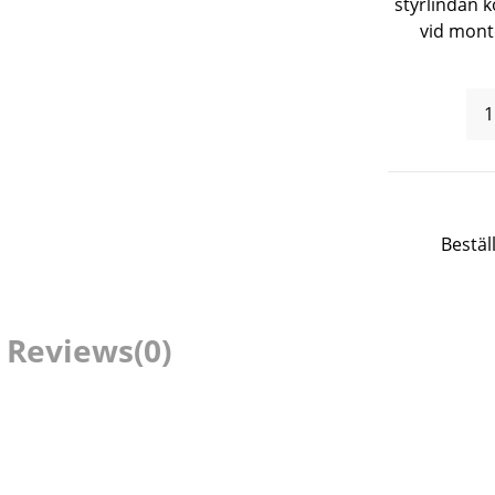
styrlindan 
vid monte
Bestäl
Reviews
(0)