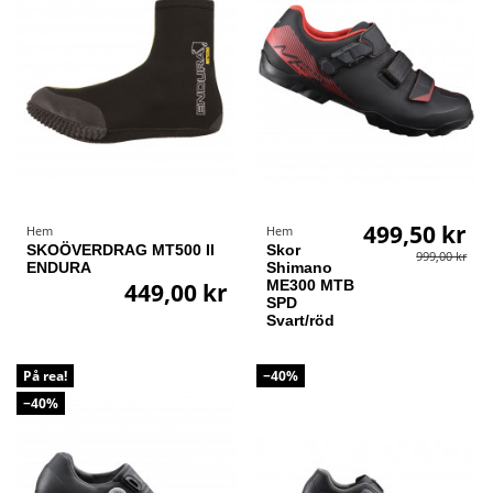
499,50 kr
Hem
Hem
SKOÖVERDRAG MT500 II
Skor
999,00 kr
ENDURA
Shimano
ME300 MTB
449,00 kr
SPD
Svart/röd
På rea!
−40%
−40%