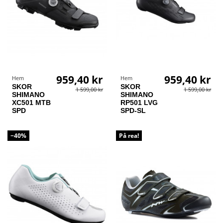
959,40 kr
959,40 kr
Hem
Hem
SKOR
SKOR
1 599,00 kr
1 599,00 kr
SHIMANO
SHIMANO
XC501 MTB
RP501 LVG
SPD
SPD-SL
−40%
På rea!