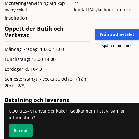
Monteringsanvisning vid köp
kontakt@cykelhandlaren.se
av ny cykel
Inspiration
Öppettider Butik och
Verkstad
Frånträd avtalet
Spåra returstatus
Måndag-Fredag 10.00-18.00
Lunchstängt 13.00-14.00
Lördagar kl. 10-13
Semesterstängt - vecka 30 och 31 (från
20/7 - 2/8)
Betalning och leverans
COOKIES- Vi använder kakor. Godkänner ni att vi samlar
information?
Accept