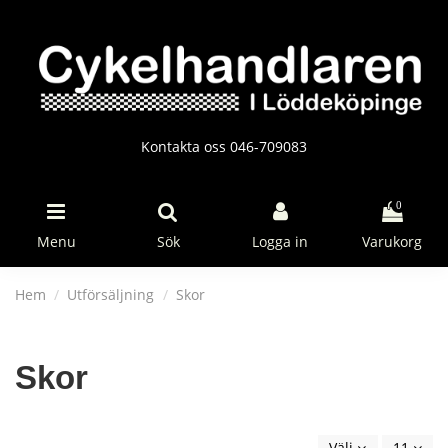
Kontakta oss 046-709083
0
Menu
Sök
Logga in
Varukorg
Hem
Utförsäljning
Skor
Skor
Välj
11