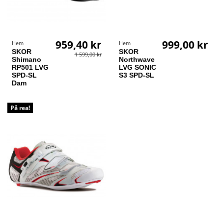
959,40 kr
999,00 kr
Hem
Hem
SKOR
SKOR
1 599,00 kr
Shimano
Northwave
RP501 LVG
LVG SONIC
SPD-SL
S3 SPD-SL
Dam
På rea!