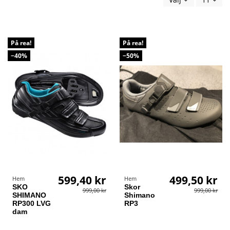
På rea!
På rea!
−40%
−50%
599,40 kr
499,50 kr
Hem
Hem
SKO
Skor
999,00 kr
999,00 kr
SHIMANO
Shimano
RP300 LVG
RP3
dam