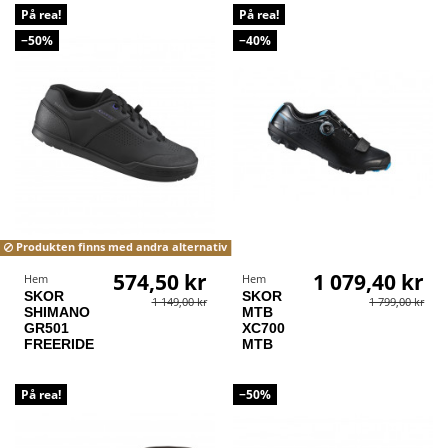
På rea!
På rea!
−50%
−40%
Produkten finns med andra alternativ
574,50 kr
1 079,40 kr
Hem
Hem
SKOR
SKOR
1 149,00 kr
1 799,00 kr
SHIMANO
MTB
GR501
XC700
FREERIDE
MTB
På rea!
−50%