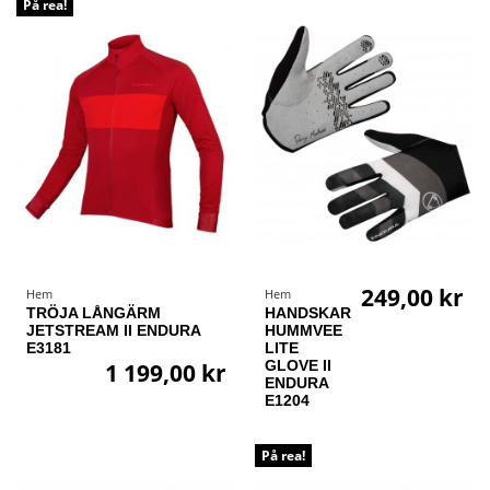
På rea!
249,00 kr
Hem
Hem
TRÖJA LÅNGÄRM
HANDSKAR
JETSTREAM II ENDURA
HUMMVEE
E3181
LITE
GLOVE II
1 199,00 kr
ENDURA
E1204
På rea!