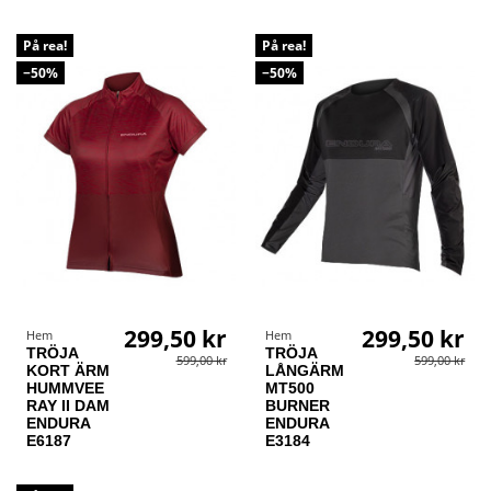
På rea!
På rea!
−50%
−50%
299,50 kr
299,50 kr
Hem
Hem
TRÖJA
TRÖJA
599,00 kr
599,00 kr
KORT ÄRM
LÅNGÄRM
HUMMVEE
MT500
RAY II DAM
BURNER
ENDURA
ENDURA
E6187
E3184