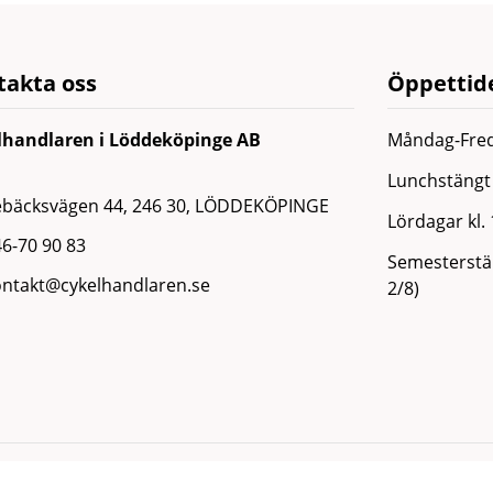
takta oss
Öppettide
lhandlaren i Löddeköpinge AB
Måndag-Fred
Lunchstängt 
ebäcksvägen 44, 246 30, LÖDDEKÖPINGE
Lördagar kl.
6-70 90 83
Semesterstän
ontakt@cykelhandlaren.se
2/8)