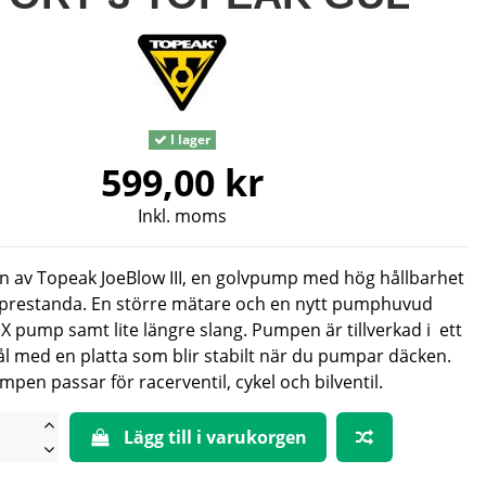
I lager
599,00 kr
Inkl. moms
on av Topeak JoeBlow III, en golvpump med hög hållbarhet
 prestanda. En större mätare och en nytt pumphuvud
 pump samt lite längre slang. Pumpen är tillverkad i ett
tål med en platta som blir stabilt när du pumpar däcken.
mpen passar för racerventil, cykel och bilventil.
Lägg till i varukorgen