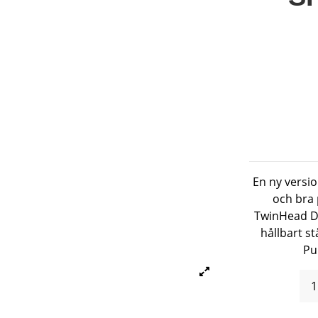
En ny versi
och bra
TwinHead DX
hållbart s
Pu