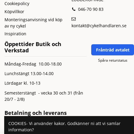
Cookiepolicy
046-70 90 83
Köpvillkor
Monteringsanvisning vid köp
kontakt@cykelhandlaren.se
av ny cykel
Inspiration
Öppettider Butik och
Verkstad
Frånträd avtalet
Spåra returstatus
Måndag-Fredag 10.00-18.00
Lunchstängt 13.00-14.00
Lördagar kl. 10-13
Semesterstängt - vecka 30 och 31 (från
20/7 - 2/8)
Betalning och leverans
COOKIES- Vi använder kakor. Godkänner ni att vi samlar
information?