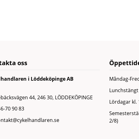
takta oss
Öppettide
lhandlaren i Löddeköpinge AB
Måndag-Fred
Lunchstängt 
ebäcksvägen 44, 246 30, LÖDDEKÖPINGE
Lördagar kl.
6-70 90 83
Semesterstän
ontakt@cykelhandlaren.se
2/8)