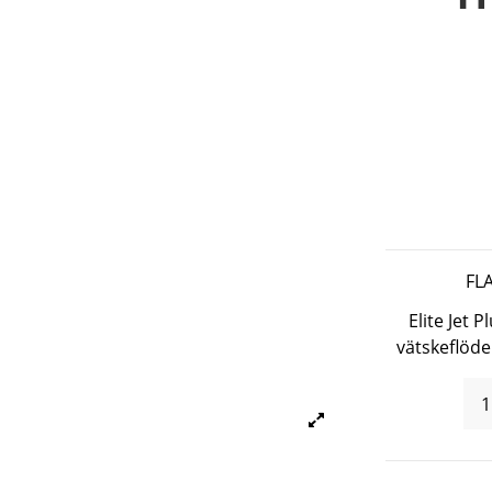
FL
Elite Jet 
vätskeflöde