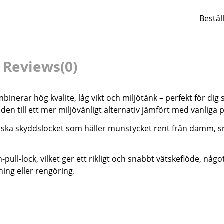
Bestäl
Reviews
(0)
binerar hög kvalite, låg vikt och miljötänk – perfekt för dig 
 den till ett mer miljövänligt alternativ jämfört med vanliga p
ktiska skyddslocket som håller munstycket rent från damm, s
sh-pull-lock, vilket ger ett rikligt och snabbt vätskeflöde, n
ning eller rengöring.