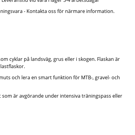
Leveranstid vid vara i lager 3-4 arbetsdagar
lningsvara - Kontakta oss för närmare information.
som cyklar på landsväg, grus eller i skogen. Flaskan är
lastflaskor.
muts och lera en smart funktion för MTB-, gravel- och
ågot som är avgörande under intensiva träningspass eller