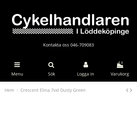
Kontakta oss 046-709083
0
Menu
Sök
Logga in
Varukorg
Hem
Crescent Elina 7vxl Dusty Green