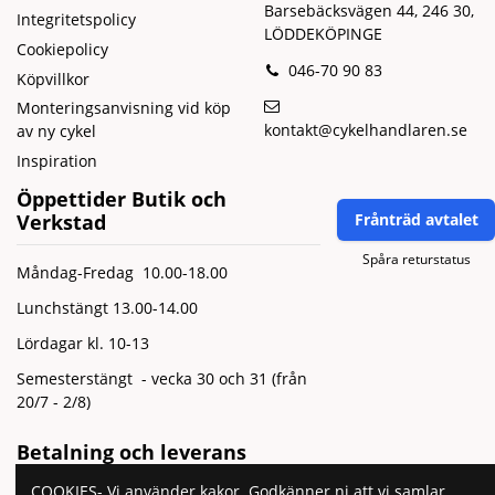
Barsebäcksvägen 44, 246 30,
Integritetspolicy
LÖDDEKÖPINGE
Cookiepolicy
046-70 90 83
Köpvillkor
Monteringsanvisning vid köp
kontakt@cykelhandlaren.se
av ny cykel
Inspiration
Öppettider Butik och
Verkstad
Frånträd avtalet
Spåra returstatus
Måndag-Fredag 10.00-18.00
Lunchstängt 13.00-14.00
Lördagar kl. 10-13
Semesterstängt - vecka 30 och 31 (från
20/7 - 2/8)
Betalning och leverans
COOKIES- Vi använder kakor. Godkänner ni att vi samlar