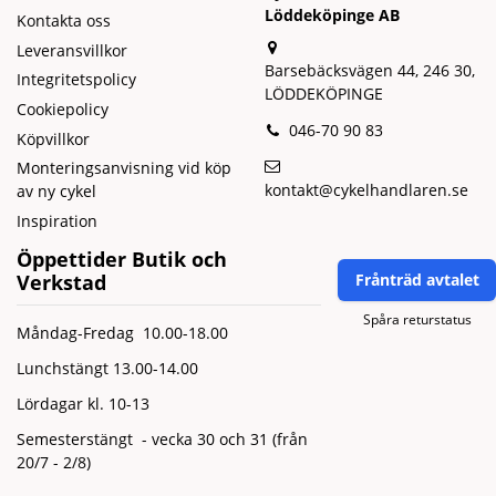
Löddeköpinge AB
Kontakta oss
Leveransvillkor
Barsebäcksvägen 44, 246 30,
Integritetspolicy
LÖDDEKÖPINGE
Cookiepolicy
046-70 90 83
Köpvillkor
Monteringsanvisning vid köp
kontakt@cykelhandlaren.se
av ny cykel
Inspiration
Öppettider Butik och
Verkstad
Frånträd avtalet
Spåra returstatus
Måndag-Fredag 10.00-18.00
Lunchstängt 13.00-14.00
Lördagar kl. 10-13
Semesterstängt - vecka 30 och 31 (från
20/7 - 2/8)