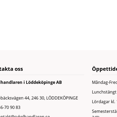
takta oss
Öppettide
lhandlaren i Löddeköpinge AB
Måndag-Fred
Lunchstängt 
ebäcksvägen 44, 246 30, LÖDDEKÖPINGE
Lördagar kl.
6-70 90 83
Semesterstän
ontakt@cykelhandlaren.se