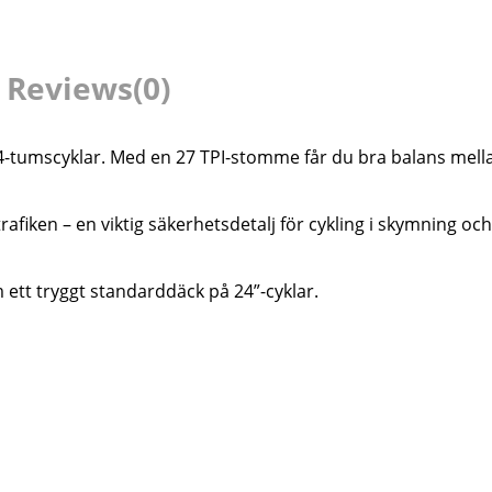
Reviews
(0)
4-tumscyklar. Med en 27 TPI-stomme får du bra balans mellan s
rafiken – en viktig säkerhetsdetalj för cykling i skymning o
om ett tryggt standarddäck på 24”-cyklar.