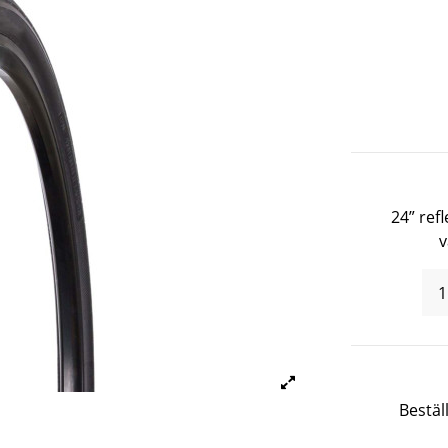
24” ref
v
Bestäl