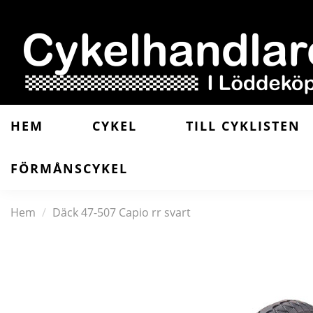
HEM
CYKEL
TILL CYKLISTEN
FÖRMÅNSCYKEL
Hem
Däck 47-507 Capio rr svart