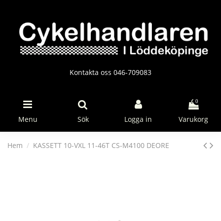
Kontakta oss 046-709083
0
Menu
Sök
Logga in
Varukorg
Hem
KASSETT 10-VXL 11-46T CS-M4100 DEORE