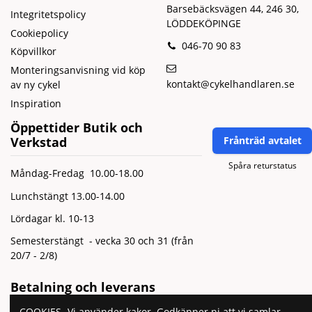
Barsebäcksvägen 44, 246 30,
Integritetspolicy
LÖDDEKÖPINGE
Cookiepolicy
046-70 90 83
Köpvillkor
Monteringsanvisning vid köp
kontakt@cykelhandlaren.se
av ny cykel
Inspiration
Öppettider Butik och
Verkstad
Frånträd avtalet
Spåra returstatus
Måndag-Fredag 10.00-18.00
Lunchstängt 13.00-14.00
Lördagar kl. 10-13
Semesterstängt - vecka 30 och 31 (från
20/7 - 2/8)
Betalning och leverans
COOKIES- Vi använder kakor. Godkänner ni att vi samlar