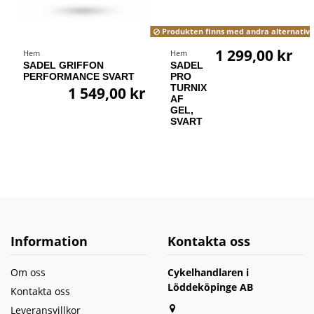
Produkten finns med andra alternativ
1 299,00 kr
Hem
Hem
SADEL GRIFFON
SADEL
PERFORMANCE SVART
PRO
TURNIX
1 549,00 kr
AF
GEL,
SVART
Information
Kontakta oss
Om oss
Cykelhandlaren i
Löddeköpinge AB
Kontakta oss
Leveransvillkor