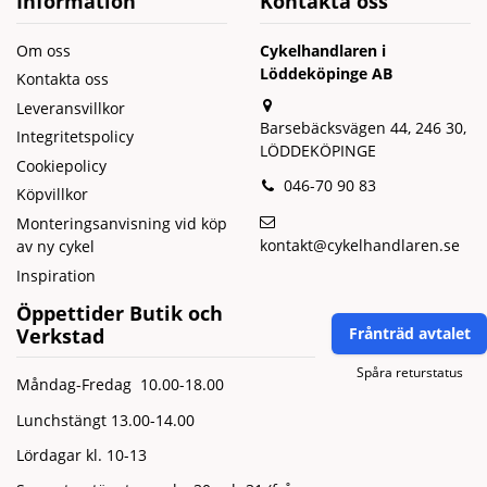
Information
Kontakta oss
Om oss
Cykelhandlaren i
Löddeköpinge AB
Kontakta oss
Leveransvillkor
Barsebäcksvägen 44, 246 30,
Integritetspolicy
LÖDDEKÖPINGE
Cookiepolicy
046-70 90 83
Köpvillkor
Monteringsanvisning vid köp
kontakt@cykelhandlaren.se
av ny cykel
Inspiration
Öppettider Butik och
Verkstad
Frånträd avtalet
Spåra returstatus
Måndag-Fredag 10.00-18.00
Lunchstängt 13.00-14.00
Lördagar kl. 10-13