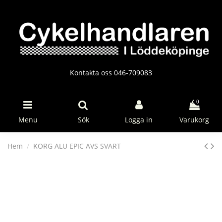
Kontakta oss 046-709083
0
Menu
Sök
Logga in
Varukorg
Hem
KORG ALU EPIC AVS SVART