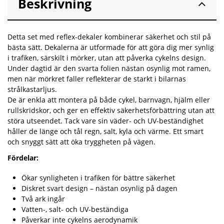
Beskrivning
Detta set med reflex-dekaler kombinerar säkerhet och stil på
bästa sätt. Dekalerna är utformade för att göra dig mer synlig
i trafiken, särskilt i mörker, utan att påverka cykelns design.
Under dagtid är den svarta folien nästan osynlig mot ramen,
men när mörkret faller reflekterar de starkt i bilarnas
strålkastarljus.
De är enkla att montera på både cykel, barnvagn, hjälm eller
rullskridskor, och ger en effektiv säkerhetsförbättring utan att
störa utseendet. Tack vare sin väder- och UV-beständighet
håller de länge och tål regn, salt, kyla och värme. Ett smart
och snyggt sätt att öka tryggheten på vägen.
Fördelar:
Ökar synligheten i trafiken för bättre säkerhet
Diskret svart design – nästan osynlig på dagen
Två ark ingår
Vatten-, salt- och UV-beständiga
Påverkar inte cykelns aerodynamik