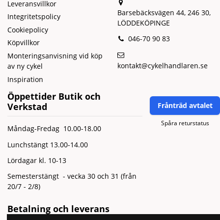
Leveransvillkor
Barsebäcksvägen 44, 246 30,
Integritetspolicy
LÖDDEKÖPINGE
Cookiepolicy
046-70 90 83
Köpvillkor
Monteringsanvisning vid köp
kontakt@cykelhandlaren.se
av ny cykel
Inspiration
Öppettider Butik och
Verkstad
Frånträd avtalet
Spåra returstatus
Måndag-Fredag 10.00-18.00
Lunchstängt 13.00-14.00
Lördagar kl. 10-13
Semesterstängt - vecka 30 och 31 (från
20/7 - 2/8)
Betalning och leverans