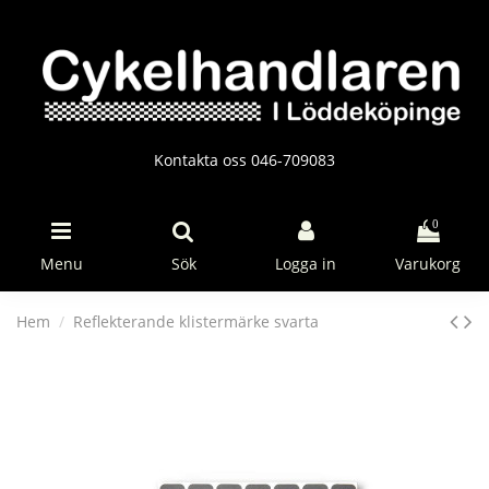
Kontakta oss 046-709083
0
Menu
Sök
Logga in
Varukorg
Hem
Reflekterande klistermärke svarta