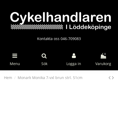
Kontakta oss 046-709083
0
Menu
Sök
Logga in
Varukorg
Hem
Monark Monika 7-vxl brun strl. 51cm