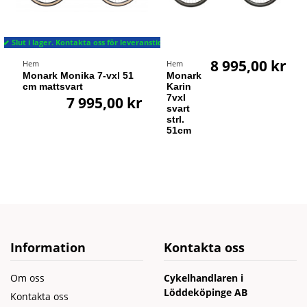
Slut i lager. Kontakta oss för leveranstid
8 995,00 kr
Hem
Hem
Monark Monika 7-vxl 51
Monark
cm mattsvart
Karin
7vxl
7 995,00 kr
svart
strl.
51cm
Information
Kontakta oss
Om oss
Cykelhandlaren i
Löddeköpinge AB
Kontakta oss