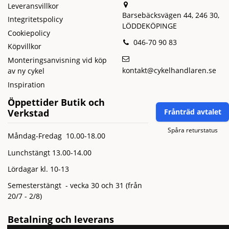
Leveransvillkor
Barsebäcksvägen 44, 246 30,
Integritetspolicy
LÖDDEKÖPINGE
Cookiepolicy
046-70 90 83
Köpvillkor
Monteringsanvisning vid köp
kontakt@cykelhandlaren.se
av ny cykel
Inspiration
Öppettider Butik och
Verkstad
Frånträd avtalet
Spåra returstatus
Måndag-Fredag 10.00-18.00
Lunchstängt 13.00-14.00
Lördagar kl. 10-13
Semesterstängt - vecka 30 och 31 (från
20/7 - 2/8)
Betalning och leverans