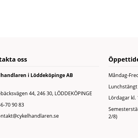
takta oss
Öppettide
lhandlaren i Löddeköpinge AB
Måndag-Fred
Lunchstängt 
ebäcksvägen 44, 246 30, LÖDDEKÖPINGE
Lördagar kl.
6-70 90 83
Semesterstän
ontakt@cykelhandlaren.se
2/8)