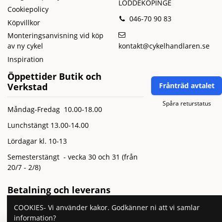
LÖDDEKÖPINGE
Cookiepolicy
046-70 90 83
Köpvillkor
Monteringsanvisning vid köp
kontakt@cykelhandlaren.se
av ny cykel
Inspiration
Öppettider Butik och
Verkstad
Frånträd avtalet
Spåra returstatus
Måndag-Fredag 10.00-18.00
Lunchstängt 13.00-14.00
Lördagar kl. 10-13
Semesterstängt - vecka 30 och 31 (från
20/7 - 2/8)
Betalning och leverans
COOKIES- Vi använder kakor. Godkänner ni att vi samlar
information?