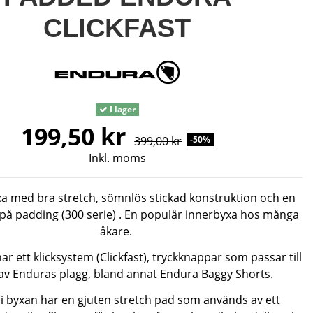
CLICKFAST
I lager
199,50 kr
399,00 kr
-50%
Inkl. moms
a med bra stretch, sömnlös stickad konstruktion och en
 på padding (300 serie) . En populär innerbyxa hos många
åkare.
r ett klicksystem (Clickfast), tryckknappar som passar till
v Enduras plagg, bland annat Endura Baggy Shorts.
i byxan har en gjuten stretch pad som används av ett