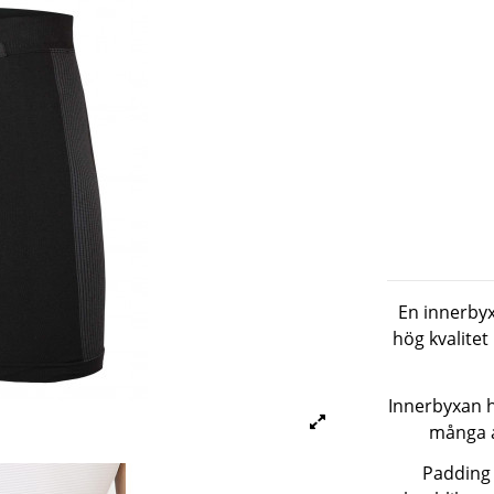
En innerbyx
hög kvalitet
Innerbyxan ha
många a
Padding 