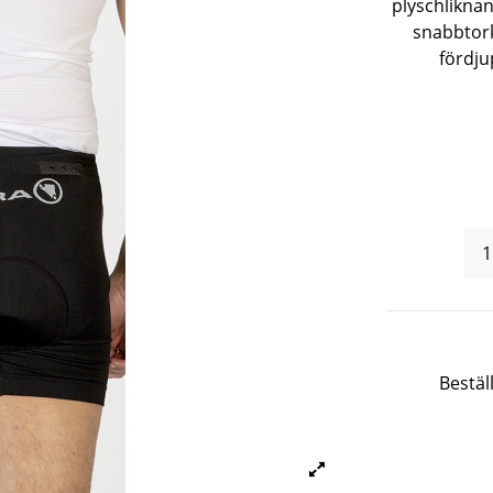
plyschliknan
snabbtor
fördju
Bestäl