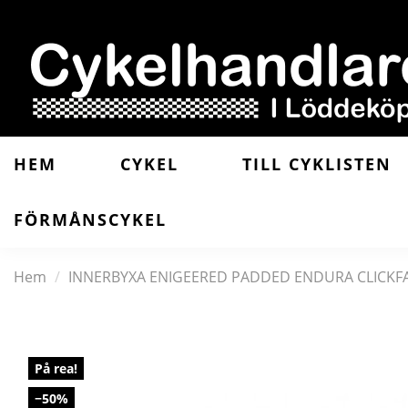
HEM
CYKEL
TILL CYKLISTEN
FÖRMÅNSCYKEL
Hem
INNERBYXA ENIGEERED PADDED ENDURA CLICKF
På rea!
−50%