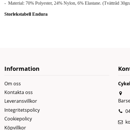
- Material: 70% Polyester, 24% Nylon, 6% Elastane. (Tvättråd 30gr
Storlekstabell Endura
Information
Kon
Om oss
Cyke
Kontakta oss
Bars
Leveransvillkor
Integritetspolicy
04
Cookiepolicy
k
Köpvillkor