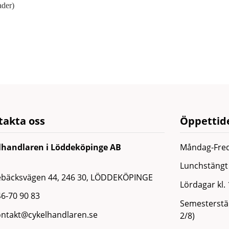
ader)
takta oss
Öppettide
lhandlaren i Löddeköpinge AB
Måndag-Fred
Lunchstängt 
ebäcksvägen 44, 246 30, LÖDDEKÖPINGE
Lördagar kl.
6-70 90 83
Semesterstän
ontakt@cykelhandlaren.se
2/8)