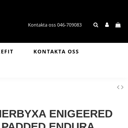
Kontakta oss 046-709083
KEFIT
KONTAKTA OSS
NERBYXA ENIGEERED
PADDED ENDURA