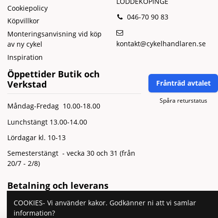
LÖDDEKÖPINGE
Cookiepolicy
046-70 90 83
Köpvillkor
Monteringsanvisning vid köp
kontakt@cykelhandlaren.se
av ny cykel
Inspiration
Öppettider Butik och
Verkstad
Frånträd avtalet
Spåra returstatus
Måndag-Fredag 10.00-18.00
Lunchstängt 13.00-14.00
Lördagar kl. 10-13
Semesterstängt - vecka 30 och 31 (från
20/7 - 2/8)
Betalning och leverans
COOKIES- Vi använder kakor. Godkänner ni att vi samlar
information?