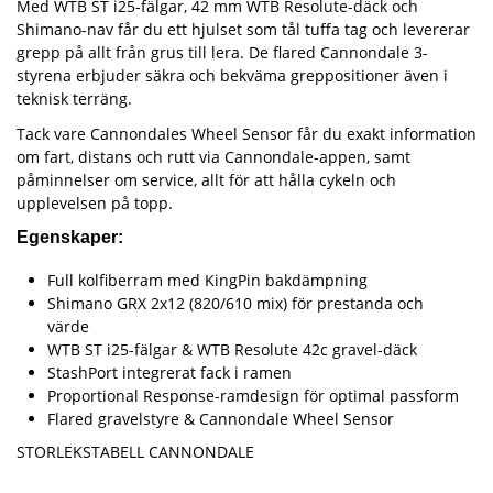
Med WTB ST i25-fälgar, 42 mm WTB Resolute-däck och
Shimano-nav får du ett hjulset som tål tuffa tag och levererar
grepp på allt från grus till lera. De flared Cannondale 3-
styrena erbjuder säkra och bekväma greppositioner även i
teknisk terräng.
Tack vare Cannondales Wheel Sensor får du exakt information
om fart, distans och rutt via Cannondale-appen, samt
påminnelser om service, allt för att hålla cykeln och
upplevelsen på topp.
Egenskaper:
Full kolfiberram med KingPin bakdämpning
Shimano GRX 2x12 (820/610 mix) för prestanda och
värde
WTB ST i25-fälgar & WTB Resolute 42c gravel-däck
StashPort integrerat fack i ramen
Proportional Response-ramdesign för optimal passform
Flared gravelstyre & Cannondale Wheel Sensor
STORLEKSTABELL CANNONDALE